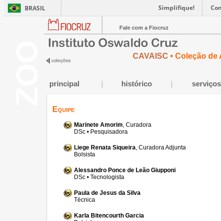
Simplifique!
Co
BRASIL
Fale com a Fiocruz
CAVAISC
• Coleção de 
principal
|
histórico
|
serviços
Equipe
Marinete Amorim
, Curadora
DSc • Pesquisadora
Liege Renata Siqueira
, Curadora Adjunta
Bolsista
Alessandro Ponce de Leão Giupponi
DSc • Tecnologista
Paula de Jesus da Silva
Técnica
Karla Bitencourth Garcia