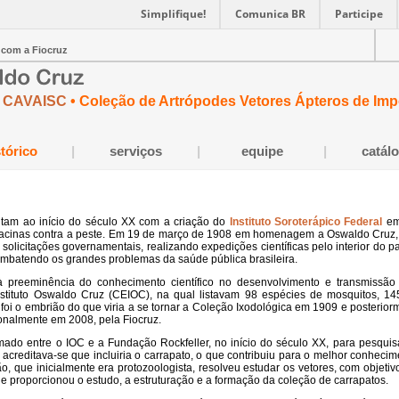
Simplifique!
Comunica BR
Participe
 com a Fiocruz
CAVAISC
• Coleção de Artrópodes Vetores Ápteros de Im
stórico
|
serviços
|
equipe
|
catál
ntam ao início do século XX com a criação do
Instituto Soroterápico Federal
em
e vacinas contra a peste. Em 19 de março de 1908 em homenagem a Oswaldo Cruz, 
solicitações governamentais, realizando expedições científicas pelo interior do p
ombatendo os grandes problemas da saúde pública brasileira.
 preeminência do conhecimento científico no desenvolvimento e transmissão
stituto Oswaldo Cruz (CEIOC), na qual listavam 98 espécies de mosquitos, 1
 foi o embrião do que viria a se tornar a Coleção Ixodológica em 1909 e posterio
ionalmente em 2008, pela Fiocruz.
mado entre o IOC e a Fundação Rockfeller, no início do século XX, para pesquis
acreditava-se que incluiria o carrapato, o que contribuiu para o melhor conheci
 que inicialmente era protozoologista, resolveu estudar os vetores, com objeti
que proporcionou o estudo, a estruturação e a formação da coleção de carrapatos.