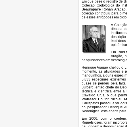
Em que pese o registro de di
Coleção Ixodológica do Inst
Beaurapaire Rohan Aragão, 
coleção contribuiu para o me
de esses artrópodes em ciclo
A Coleção
década de
institucio
descrição
ixodídeos
epidêmico
Em 1909 f
Aragão, n
pesquisadores em Acarologia
Henrique Aragão chefiou o L
momento, as atividades e 
manguinhos, alguns espécime
5.833 espécimes existentes
quase se perdeu pela falta 
Jurberg, então chefe do Dep
técnica e científica entre 
Oswaldo Cruz, o que permi
Professor Doutor Nicolau M
Carrapatos passou a ter doi
do pesquisador Henrique Ar
Ixodológica, esta aberta par
Em 2006, com o credenci
Riquetsioses, foram incorpor
deu origem a denominação d