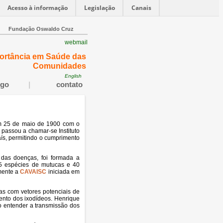
Acesso à informação
Legislação
Canais
Fundação Oswaldo Cruz
webmail
portância em Saúde das
Comunidades
English
ogo
|
contato
 25 de maio de 1900 com o
passou a chamar-se Instituto
aís, permitindo o cumprimento
 das doenças, foi formada a
45 espécies de mutucas e 40
rmente a
CAVAISC
iniciada em
as com vetores potenciais de
mento dos ixodídeos. Henrique
vo entender a transmissão dos