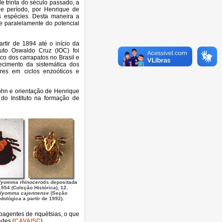
e trinta do século passado, a
ele período, por Henrique de
s espécies. Desta maneira a
 e paralelamente do potencial
artir de 1894 até o início da
tuto Oswaldo Cruz (IOC) foi
co dos carrapatos no Brasil e
ecimento da sistemática dos
res em ciclos enzoóticos e
Rohn e orientação de Henrique
do Instituto na formação de
yomma rhinocerotis
depositada
954 (Coleção Histórica), 12.
lyomma cajennense
(Seção
dológica a partir de 1992).
oagentes de riquétsias, o que
des (
CAVAISC
).