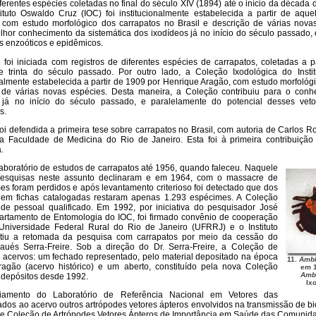
ferentes espécies coletadas no final do século XIV (1894) até o início da década d
ituto Oswaldo Cruz (IOC) foi institucionalmente estabelecida a partir de aqu
com estudo morfológico dos carrapatos no Brasil e descrição de várias nova
lhor conhecimento da sistemática dos ixodídeos já no início do século passado,
s enzoóticos e epidêmicos.
 foi iniciada com registros de diferentes espécies de carrapatos, coletadas a p
 trinta do século passado. Por outro lado, a Coleção Ixodológica do Insti
nalmente estabelecida a partir de 1909 por Henrique Aragão, com estudo morfológi
 de várias novas espécies. Desta maneira, a Coleção contribuiu para o conh
 já no início do século passado, e paralelamente do potencial desses veto
s.
oi defendida a primeira tese sobre carrapatos no Brasil, com autoria de Carlos 
a Faculdade de Medicina do Rio de Janeiro. Esta foi à primeira contribuição 
.
aboratório de estudos de carrapatos até 1956, quando faleceu. Naquele
pesquisas neste assunto declinaram e em 1964, com o massacre de
s foram perdidos e após levantamento criterioso foi detectado que dos
 em fichas catalogadas restaram apenas 1.293 espécimes. A Coleção
de pessoal qualificado. Em 1992, por iniciativa do pesquisador José
artamento de Entomologia do IOC, foi firmado convênio de cooperação
a Universidade Federal Rural do Rio de Janeiro (UFRRJ) e o Instituto
tiu a retomada da pesquisa com carrapatos por meio da cessão do
aués Serra-Freire. Sob a direção do Dr. Serra-Freire, a Coleção de
s acervos: um fechado representado, pelo material depositado na época
11.
Ambl
agão (acervo histórico) e um aberto, constituído pela nova Coleção
em 1
Amb
a depósitos desde 1992.
Ixo
amento do Laboratório de Referência Nacional em Vetores das
ados ao acervo outros artrópodes vetores ápteros envolvidos na transmissão de bi
e Coleção de Artrópodes Vetores Ápteros de Importância em Saúde das Comunida