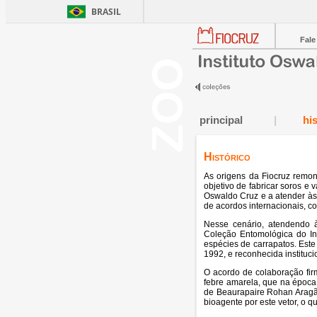
BRASIL
Fale
principal
|
hi
Histórico
As origens da Fiocruz remo
objetivo de fabricar soros 
Oswaldo Cruz e a atender às 
de acordos internacionais, c
Nesse cenário, atendendo à
Coleção Entomológica do In
espécies de carrapatos. Este
1992, e reconhecida instituc
O acordo de colaboração fir
febre amarela, que na época 
de Beaurapaire Rohan Aragão,
bioagente por este vetor, o 